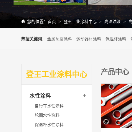
您的位置：
首页
登王工业涂料中心
高温油漆
>
>
>
热搜关键词：
金属防腐涂料
运动器材涂料
保温杯涂料
产品中心
登王工业涂料中心
水性涂料
自行车水性涂料
轮圈水性涂料
保温杯水性涂料