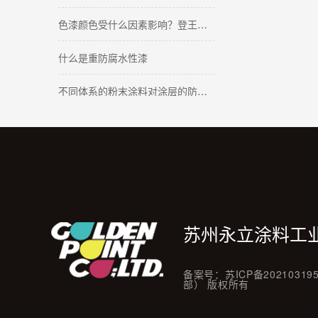
色漆颜色受什么因素影响？登王水性涂料
什么是重防腐水性漆
不同体系的粉末涂料对涂层的防腐有什么影响（上）
大漆漆膜為何會粗糙?-登王水性塗料與您分享
水性底漆和水性面漆有什么区别
粉末涂料软化温度测试？-登王粉末涂料
水性漆和油性漆之间能互相覆盖吗(三）
苏州永立涂料工
粉末涂料的价格是多少？→登王涂料来回答
备案号：
苏ICP备20210319
粉末涂料出现缩孔怎么解决？
部） 版权所有