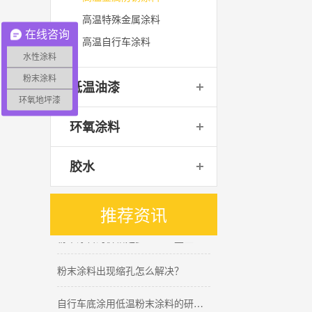
高温特殊金属涂料
在线咨询
高温自行车涂料
水性涂料
粉末涂料
低温油漆
大漆漆膜為何會粗糙?-登王水性塗料與您分享
环氧地坪漆
环氧涂料
水性底漆和水性面漆有什么区别
胶水
粉末涂料软化温度测试？-登王粉末涂料
水性漆和油性漆之间能互相覆盖吗(三）
推荐资讯
粉末涂料的价格是多少？→登王涂料来回答
粉末涂料出现缩孔怎么解决？
自行车底涂用低温粉末涂料的研究:登王粉体涂料与您一同分享（上篇）