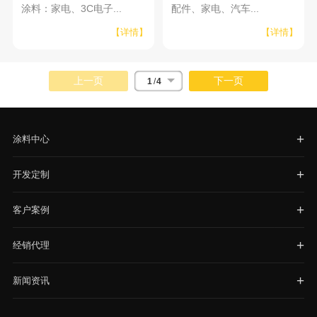
涂料：家电、3C电子...
配件、家电、汽车...
【详情】
【详情】
上一页
下一页
1
/
4
涂料中心
开发定制
客户案例
经销代理
新闻资讯