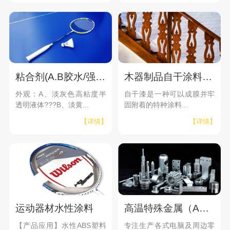
粘合剂(A.B胶水/强力接着剂)
木器制品自干涂料(TP)
外观：A、淡灰色高粘度半
自干漆是一种可以成膜并牢
透明液体???B、淡黄...
固附着的特种涂料...
【详情】
【详情】
运动器材水性涂料
高温特殊金属（AC）涂料
【产品应用】水性ABS塑料
专注生产各式电脑及周边零