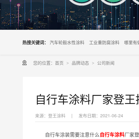
热搜关键词：
汽车轮毂水性涂料
工业重防腐涂料
哪里有
您的位置：
首页
品牌动态
公司新闻
>
>
自行车涂料厂家登王
来源：登王涂料
|
发布日期：2021-06-24
自行车涂装需要注意什么
自
行车涂料
厂家