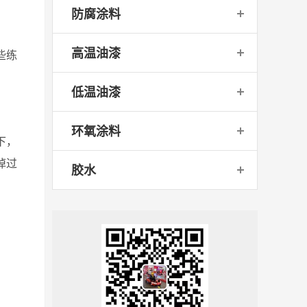
防腐涂料
高温油漆
些练
低温油漆
环氧涂料
下，
掉过
胶水