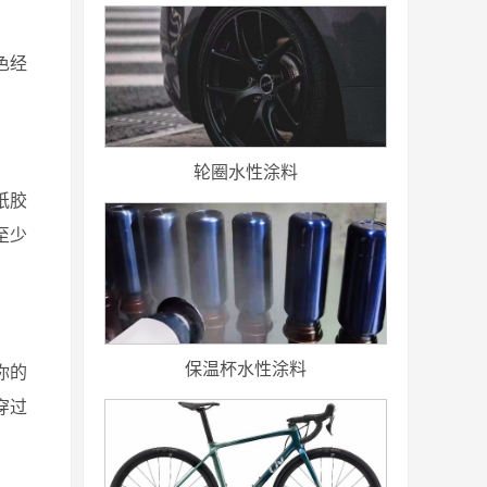
色经
轮圈水性涂料
纸胶
至少
保温杯水性涂料
你的
穿过