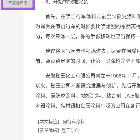
6、开始愉快地涂装
环氧地坪漆
首先，在喷自行车涂料之前至少摇晃涂料
为通常在喷自行车的时候要比喷涂别的东西离得更
匀，每次只涂一层，你的手臂移动也应当保持
建议将天气因素也考虑进去，尽量在温暖
前，要预留足够的时间，让第一层涂料完全干
安徽登王化工有限公司创立于1986年11
以来，登王公司不断研究发展与创新，先后开
涂料、重防腐涂料、地板涂料、粘合剂（A.B
木器涂料、鞋材钮扣金属涂料广泛的应用在各
【本文标签】
自行车涂料
【责任编辑】
登王涂料