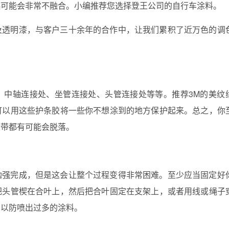
起可能会非常不融合。小编推荐您选择登王公司的自行车涂料。
及透明漆，与客户三十余年的合作中，让我们累积了近万色的调
。
。中轴连接处、坐管连接处、头管连接处等等。推荐3M的美纹
可以用这些护条胶将一些你不想涂到的地方保护起来。总之，你
胶带都有可能会脱落。
勉强完成，但是这会让整个过程变得非常困难。至少应当固定好
把头管楔在合叶上，然后把合叶固定在支架上，或者用线或绳子
，以防喷出过多的涂料。