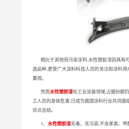
相比于其他低污染涂料
,
水性塑胶漆因具有
选品种
,
更受广大涂料科技人员的关注和涂料用
重视。
然而
水性塑胶漆
在工业涂装领域
,
占据份额
工人员的身体危害
,
已成为我国涂料行业共同面
优点总结。
1
、
水性塑胶漆
无毒、无污染
,
不含苯类、甲