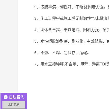
2
、漆膜丰满、韧性好、不断裂
,
附着力强。
3
、施工过程中或施工后无刺激性气味
,
健康
4
、固体含量高、干燥迅速、附着力强、硬
5
、水性塑胶漆耐磨、耐老化、有效阻燃、
6
、不燃、不爆、易储存、运输。
7
、用水直接稀释
,
不含苯、甲苯、游离
TDI
在线咨询
水性涂料