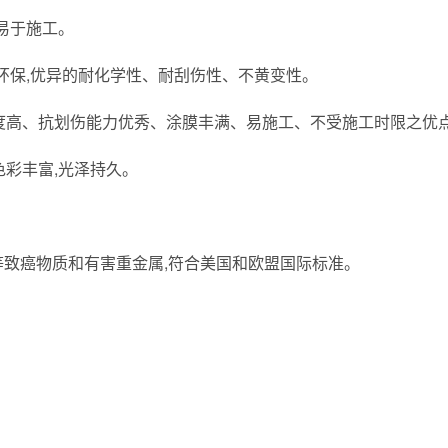
易于施工。
环保
,
优异的耐化学性、耐刮伤性、不黄变性。
度高、抗划伤能力优秀、涂膜丰满、易施工、不受施工时限之优
色彩丰富
,
光泽持久。
等致癌物质和有害重金属
,
符合美国和欧盟国际标准。