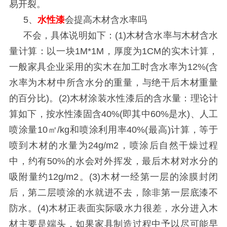
易开裂。
5
、
水性漆
会提高木材含水率吗
不会，具体说明如下：
(1)
木材含水率与木材含水
量计算：以一块
1M*1M
，厚度为
1CM
的实木计算，
一般家具企业采用的实木在加工时含水率为
12%(
含
水率为木材中所含水分的重量，与绝干后木材重量
的百分比
)
。
(2)
木材涂装水性漆后的含水量：理论计
算如下，按水性漆固含
40%(
即其中
60%
是水
)
、人工
喷涂量
10
㎡
/kg
和喷涂利用率
40%(
最高
)
计算，等于
喷到木材的水量为
24g/m2
，喷涂后自然干燥过程
中，约有
50%
的水会对外挥发，最后木材对水分的
吸附量约
12g/m2
。
(3)
木材一经第一层的涂膜封闭
后，第二层喷涂的水就进不去，除非第一层底漆不
防水。
(4)
木材正表面实际吸水力很差，水分进入木
材主要是端头，如果家具制造过程中予以尽可能早