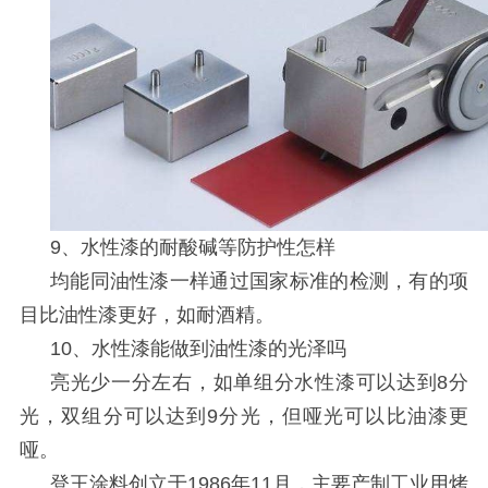
9
、水性漆的耐酸碱等防护性怎样
均能同油性漆一样通过国家标准的检测，有的项
目比油性漆更好，如耐酒精。
10
、水性漆能做到油性漆的光泽吗
亮光少一分左右，如单组分水性漆可以达到
8
分
光，双组分可以达到
9
分光，但哑光可以比油漆更
哑。
登王涂料创立于
1986
年
11
月，主要产制工业用烤