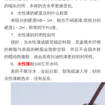
的端头封闭，木材的含水率更难变化。
6
、水性漆的硬度达到什么程度
单组分的硬度
HB
～
1H
，相当于硝基漆
;
双组分的
硬度
1
～
2H
，即类同于
PU
漆。
7
、水性漆的封闭性如何
很好，当水性漆成膜至稳定时期，其渗透木纤维
的树脂与表面的树脂会致密交联，并且不会因木材
的蠕动而微裂，就会具有比油性漆更好的封闭性。
8
、
水性漆
耐
100
℃开水吗
差的不耐冷水，会起白影、鼓泡或渗入等，好的
水性漆耐热水，没有反应。